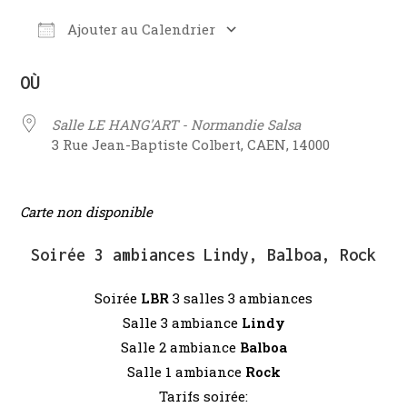
Ajouter au Calendrier
Télécharger ICS
Calendrier Google
iCalendar
O
OÙ
Salle LE HANG'ART - Normandie Salsa
3 Rue Jean-Baptiste Colbert, CAEN, 14000
Carte non disponible
Soirée 3 ambiances Lindy, Balboa, Rock
Soirée
LBR
3 salles 3 ambiances
Salle 3 ambiance
Lindy
Salle 2 ambiance
Balboa
Salle 1 ambiance
Rock
Tarifs soirée: