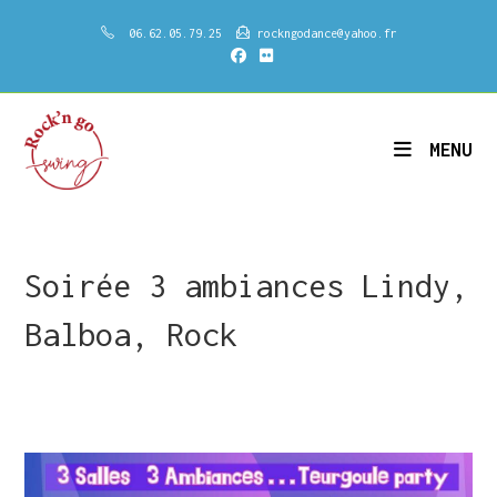
Skip
06.62.05.79.25
rockngodance@yahoo.fr
to
content
MENU
Soirée 3 ambiances Lindy,
Balboa, Rock