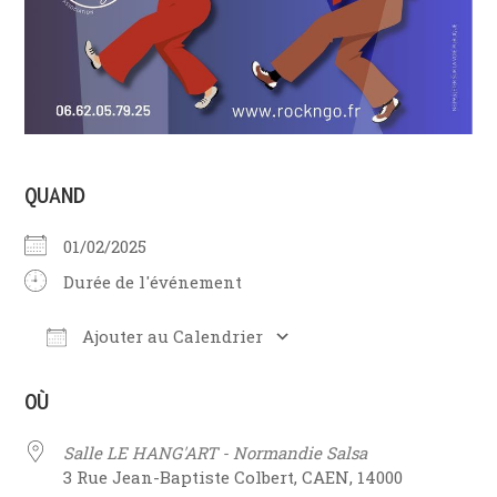
QUAND
01/02/2025
Durée de l'événement
Ajouter au Calendrier
Télécharger ICS
Calendrier Google
iCalendar
O
OÙ
Salle LE HANG'ART - Normandie Salsa
3 Rue Jean-Baptiste Colbert, CAEN, 14000