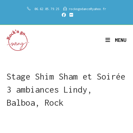
Skip
06.62.05.79.25
rockngodance@yahoo.fr
to
content
MENU
Stage Shim Sham et Soirée
3 ambiances Lindy,
Balboa, Rock