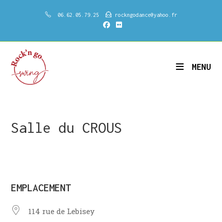
Skip
06.62.05.79.25
rockngodance@yahoo.fr
to
content
MENU
Salle du CROUS
EMPLACEMENT
114 rue de Lebisey