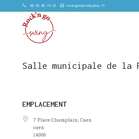
Skip
06.62.05.79.25
rockngodance@yahoo.fr
to
content
Salle municipale de la 
EMPLACEMENT
7 Place Champlain, Caen
caen
14000