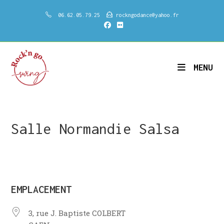
Skip
06.62.05.79.25
rockngodance@yahoo.fr
to
content
MENU
Salle Normandie Salsa
EMPLACEMENT
3, rue J. Baptiste COLBERT